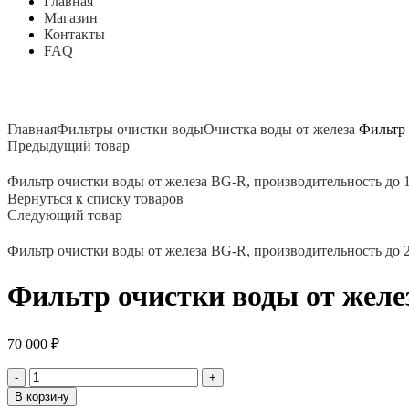
Главная
Магазин
Контакты
FAQ
Нажмите, чтобы увеличить
Главная
Фильтры очистки воды
Очистка воды от железа
Фильтр 
Предыдущий товар
Фильтр очистки воды от железа BG-R, производительность до 1
Вернуться к списку товаров
Следующий товар
Фильтр очистки воды от железа BG-R, производительность до 2
Фильтр очистки воды от желез
70 000
₽
Количество
товара
В корзину
Фильтр