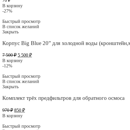
70
₽
В корзину
-27%
Быстрый просмотр
В список желаний
Закрыть
Корпус Вig Вlue 20” для холодной воды (кронштейн,
Первоначальная
Текущая
7 500
₽
5 500
₽
цена
цена:
В корзину
составляла
5
-12%
7
500 ₽.
500 ₽.
Быстрый просмотр
В список желаний
Закрыть
Комплект трёх предфильтров для обратного осмоса
Первоначальная
Текущая
970
₽
850
₽
цена
цена:
В корзину
составляла
850 ₽.
970 ₽.
Быстрый просмотр