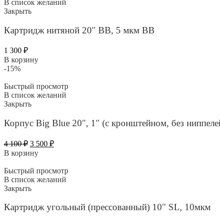
В список желаний
Закрыть
Картридж нитяной 20″ BB, 5 мкм ВВ
1 300
₽
В корзину
-15%
Быстрый просмотр
В список желаний
Закрыть
Корпус Big Blue 20″, 1″ (с кронштейном, без ниппел
Первоначальная
Текущая
4 100
₽
3 500
₽
цена
цена:
В корзину
составляла
3
4
500 ₽.
Быстрый просмотр
100 ₽.
В список желаний
Закрыть
Картридж угольный (прессованный) 10″ SL, 10мкм