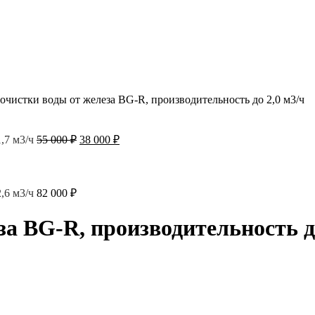
очистки воды от железа BG-R, производительность до 2,0 м3/ч
Первоначальная
Текущая
,7 м3/ч
55 000
₽
38 000
₽
цена
цена:
составляла
38
55
000 ₽.
000 ₽.
,6 м3/ч
82 000
₽
а BG-R, производительность до