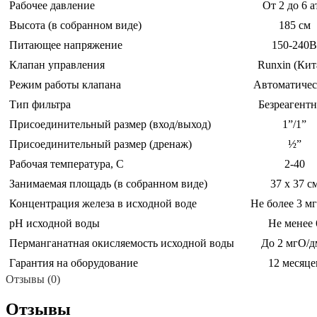
Рабочее давление
От 2 до 6 а
Высота (в собранном виде)
185 см
Питающее напряжение
150-240В
Клапан управления
Runxin (Кит
Режим работы клапана
Автоматиче
Тип фильтра
Безреагент
Присоединительный размер (вход/выход)
1”/1”
Присоединительный размер (дренаж)
½”
Рабочая температура, С
2-40
Занимаемая площадь (в собранном виде)
37 х 37 с
Концентрация железа в исходной воде
Не более 3 м
pH исходной воды
Не менее 
Перманганатная окисляемость исходной воды
До 2 мгО/д
Гарантия на оборудование
12 месяце
Отзывы (0)
Отзывы