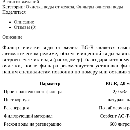
В список желаний
очистки
Категории:
Очистка воды от железа
,
Фильтры очистки воды
воды
Поделиться
от
железа
Описание
BG-
Отзывы (0)
R,
производительность
Описание
до
2,0
Фильтр очистки воды от железа BG-R является само
м3/
автоматическом режиме, объём очищенной воды зависит
ч
встроен счётчик воды (расходомер), благодаря котором
очистки, после фильтра рекомендуется установка фил
нашим специалистам позвонив по номеру или оставив з
Параметр
BG-R, 2,0 м
Производительность фильтра
2,0 м3/ч
Цвет корпуса
натуральн
Регенерация
По таймеру и р
Фильтрующий материал
Сорбент АС (Р
Расход воды на регенерацию
600 литро