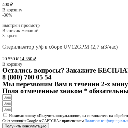
400
₽
В корзину
-30%
Быстрый просмотр
В список желаний
Закрыть
Стерилизатор у/ф в сборе UV12GPM (2,7 м3/час)
Первоначальная
Текущая
20 550
₽
14 350
₽
цена
цена:
В корзину
составляла
14
Остались вопросы? Закажите БЕСПЛАТ
20
350 ₽.
8 (800) 700 05 54
550 ₽.
Мы перезвоним Вам в течении 2-х мину
Поля отмеченные знаком * обязательны
Нажимая кнопку «Получить консультацию», вы соглашаетесь на обработ
Сайт защищён Google reCAPTCHA с применением
Политики конфиденциальн
Получить консультацию