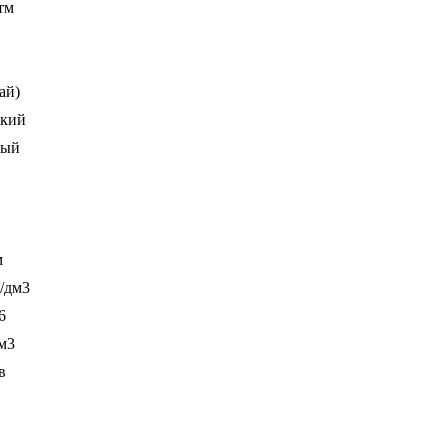
тм
ай)
ский
ный
м
г/дм3
6
м3
в