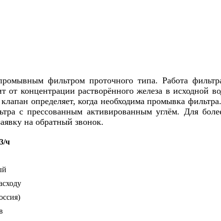
промывным фильтром проточного типа. Работа фильтр
 от концентрации растворённого железа в исходной во
у клапан определяет, когда необходима промывка фильтр
ьтра с прессованным активированным углём. Для боле
аявку на обратный звонок.
3/ч
ый
асходу
оссия)
в