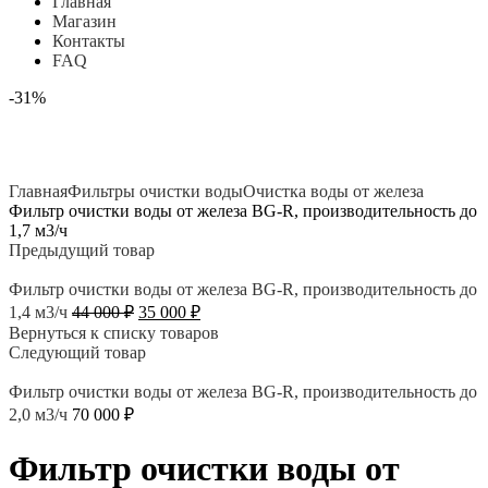
Главная
Магазин
Контакты
FAQ
-31%
Нажмите, чтобы увеличить
Главная
Фильтры очистки воды
Очистка воды от железа
Фильтр очистки воды от железа BG-R, производительность до
1,7 м3/ч
Предыдущий товар
Фильтр очистки воды от железа BG-R, производительность до
Первоначальная
Текущая
1,4 м3/ч
44 000
₽
35 000
₽
цена
цена:
Вернуться к списку товаров
составляла
35
Следующий товар
44
000 ₽.
000 ₽.
Фильтр очистки воды от железа BG-R, производительность до
2,0 м3/ч
70 000
₽
Фильтр очистки воды от