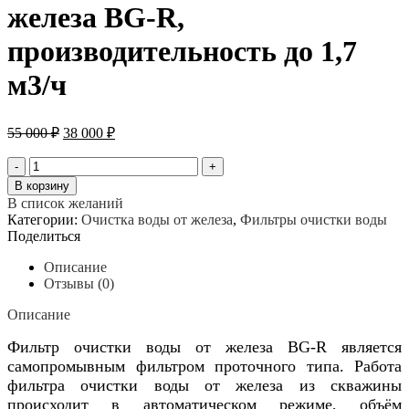
железа BG-R,
производительность до 1,7
м3/ч
Первоначальная
Текущая
55 000
₽
38 000
₽
цена
цена:
составляла
38
Количество
55
товара
000 ₽.
В корзину
Фильтр
000 ₽.
В список желаний
очистки
Категории:
Очистка воды от железа
,
Фильтры очистки воды
воды
Поделиться
от
железа
Описание
BG-
Отзывы (0)
R,
производительность
Описание
до
1,7
Фильтр очистки воды от железа BG-R является
м3/
самопромывным фильтром проточного типа. Работа
ч
фильтра очистки воды от железа из скважины
происходит в автоматическом режиме, объём