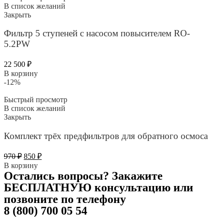
550 ₽.
В список желаний
Закрыть
Фильтр 5 ступеней с насосом повысителем RO-
5.2PW
22 500
₽
В корзину
-12%
Быстрый просмотр
В список желаний
Закрыть
Комплект трёх предфильтров для обратного осмоса
Первоначальная
Текущая
970
₽
850
₽
цена
цена:
В корзину
составляла
850 ₽.
Остались вопросы? Закажите
970 ₽.
БЕСПЛАТНУЮ консультацию или
позвоните по телефону
8 (800) 700 05 54