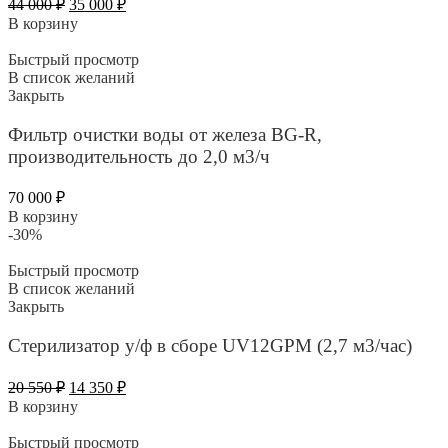
Первоначальная
Текущая
44 000
₽
35 000
₽
цена
цена:
В корзину
составляла
35
44
000 ₽.
Быстрый просмотр
000 ₽.
В список желаний
Закрыть
Фильтр очистки воды от железа BG-R,
производительность до 2,0 м3/ч
70 000
₽
В корзину
-30%
Быстрый просмотр
В список желаний
Закрыть
Стерилизатор у/ф в сборе UV12GPM (2,7 м3/час)
Первоначальная
Текущая
20 550
₽
14 350
₽
цена
цена:
В корзину
составляла
14
20
350 ₽.
Быстрый просмотр