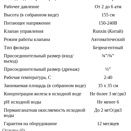
Рабочее давление
От 2 до 6 атм
Высота (в собранном виде)
155 см
Питающее напряжение
150-240В
Клапан управления
Runxin (Китай)
Режим работы клапана
Автоматический
Тип фильтра
Безреагентный
Присоединительный размер (вход/
¾”/¾”
выход)
Присоединительный размер (дренаж)
½”
Рабочая температура, С
2-40
Занимаемая площадь (в собранном виде)
35 х 35 см
Концентрация железа в исходной воде
Не более 3 мг/дм3
pH исходной воды
Не менее 6
Перманганатная окисляемость исходной
До 2 мгО/дм3
воды
Гарантия на оборудование
12 месяцев
Отзывы (0)