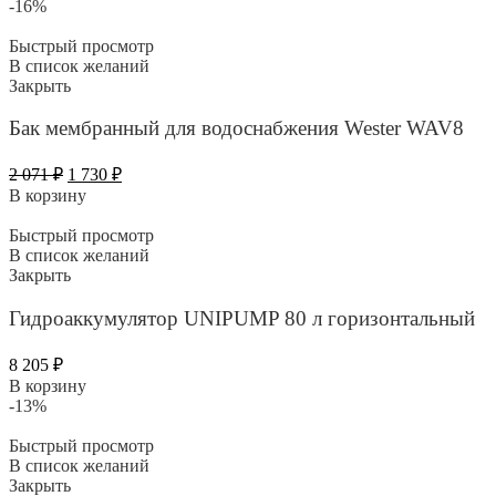
-16%
Быстрый просмотр
В список желаний
Закрыть
Бак мембранный для водоснабжения Wester WAV8
Первоначальная
Текущая
2 071
₽
1 730
₽
цена
цена:
В корзину
составляла
1
2
730 ₽.
Быстрый просмотр
071 ₽.
В список желаний
Закрыть
Гидроаккумулятор UNIPUMP 80 л горизонтальный
8 205
₽
В корзину
-13%
Быстрый просмотр
В список желаний
Закрыть