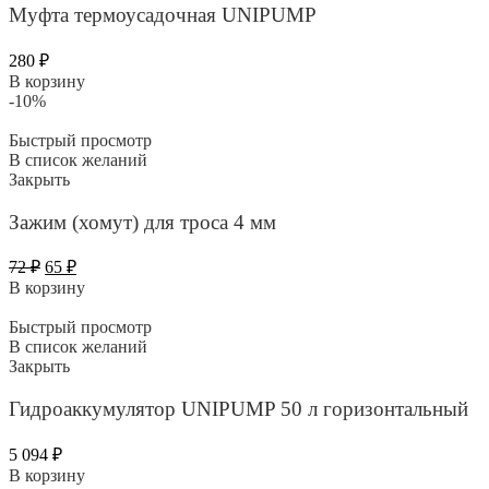
Муфта термоусадочная UNIPUMP
280
₽
В корзину
-10%
Быстрый просмотр
В список желаний
Закрыть
Зажим (хомут) для троса 4 мм
Первоначальная
Текущая
72
₽
65
₽
цена
цена:
В корзину
составляла
65 ₽.
72 ₽.
Быстрый просмотр
В список желаний
Закрыть
Гидроаккумулятор UNIPUMP 50 л горизонтальный
5 094
₽
В корзину