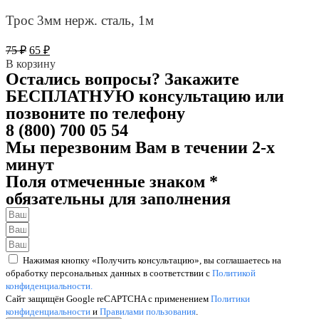
Трос 3мм нерж. сталь, 1м
Первоначальная
Текущая
75
₽
65
₽
цена
цена:
В корзину
составляла
65 ₽.
Остались вопросы? Закажите
75 ₽.
БЕСПЛАТНУЮ консультацию или
позвоните по телефону
8 (800) 700 05 54
Мы перезвоним Вам в течении 2-х
минут
Поля отмеченные знаком *
обязательны для заполнения
Нажимая кнопку «Получить консультацию», вы соглашаетесь на
обработку персональных данных в соответствии с
Политикой
конфиденциальности.
Сайт защищён Google reCAPTCHA с применением
Политики
конфиденциальности
и
Правилами пользования
.