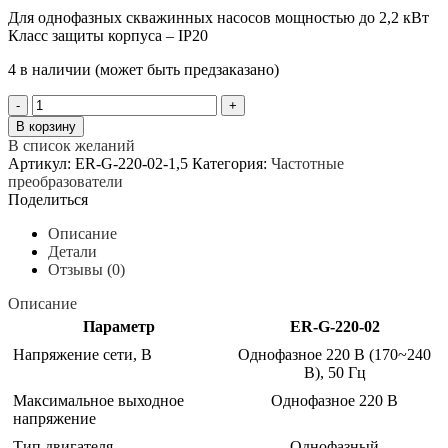
составляла
17
Для однофазных скважинных насосов мощностью до 2,2 кВт
19
Класс защиты корпуса – IP20
550 ₽.
500 ₽.
4 в наличии (может быть предзаказано)
Количество
товара
В корзину
Частотный
В список желаний
преобразователь
Артикул:
ER-G-220-02-1,5
Категория:
Частотные
для
преобразователи
насоса
Поделиться
Ermangizer
ER-
Описание
G-
Детали
220-
Отзывы (0)
02
1,5кВт
Описание
Параметр
ER-G-220-02
Напряжение сети, В
Однофазное 220 В (170~240
В), 50 Гц
Максимальное выходное
Однофазное 220 В
напряжение
Тип двигателя
Однофазный