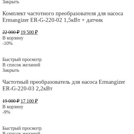
Закрыть
Комплект частотного преобразователя для насоса
Ermangizer ER-G-220-02 1,5кВт + датчик
Первоначальная
Текущая
22 000
₽
19 500
₽
цена
цена:
В корзину
составляла
19
-10%
22
500 ₽.
000 ₽.
Быстрый просмотр
В список желаний
Закрыть
Частотный преобразователь для насоса Ermangizer
ER-G-220-03 2,2кВт
Первоначальная
Текущая
19 000
₽
17 100
₽
цена
цена:
В корзину
составляла
17
-9%
19
100 ₽.
000 ₽.
Быстрый просмотр
В список желаний