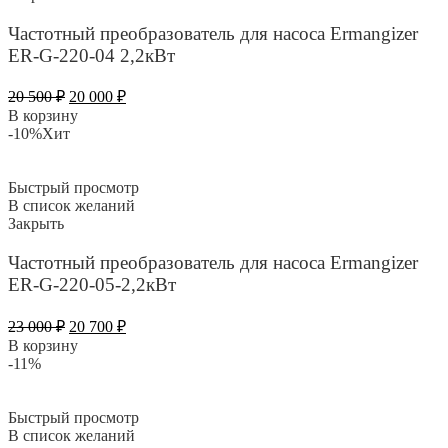
Частотный преобразователь для насоса Ermangizer
ER-G-220-04 2,2кВт
Первоначальная
Текущая
20 500
₽
20 000
₽
цена
цена:
В корзину
составляла
20
-10%
Хит
20
000 ₽.
500 ₽.
Быстрый просмотр
В список желаний
Закрыть
Частотный преобразователь для насоса Ermangizer
ER-G-220-05-2,2кВт
Первоначальная
Текущая
23 000
₽
20 700
₽
цена
цена:
В корзину
составляла
20
-11%
23
700 ₽.
000 ₽.
Быстрый просмотр
В список желаний