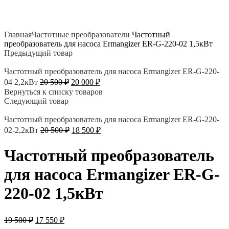
Нажмите, чтобы увеличить
Главная
Частотные преобразователи
Частотный
преобразователь для насоса Ermangizer ER-G-220-02 1,5кВт
Предыдущий товар
Частотный преобразователь для насоса Ermangizer ER-G-220-
Первоначальная
Текущая
04 2,2кВт
20 500
₽
20 000
₽
цена
цена:
Вернуться к списку товаров
составляла
20
Следующий товар
20
000 ₽.
500 ₽.
Частотный преобразователь для насоса Ermangizer ER-G-220-
Первоначальная
Текущая
02-2,2кВт
20 500
₽
18 500
₽
цена
цена:
составляла
18
Частотный преобразователь
20
500 ₽.
500 ₽.
для насоса Ermangizer ER-G-
220-02 1,5кВт
Первоначальная
Текущая
19 500
₽
17 550
₽
цена
цена: