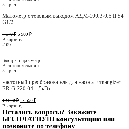
Закрыть
Манометр с токовым выходом АДМ-100.3-0,6 IP54
G1/2
Первоначальная
Текущая
7 140
₽
6 500
₽
цена
цена:
В корзину
составляла
6
-10%
7
500 ₽.
140 ₽.
Быстрый просмотр
В список желаний
Закрыть
Частотный преобразователь для насоса Ermangizer
ER-G-220-04 1,5кВт
Первоначальная
Текущая
19 500
₽
17 550
₽
цена
цена:
В корзину
составляла
17
Остались вопросы? Закажите
19
550 ₽.
БЕСПЛАТНУЮ консультацию или
500 ₽.
позвоните по телефону